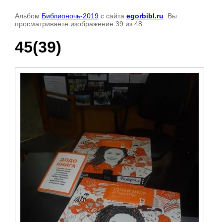
Альбом
Библионочь-2019
с сайта
egorbibl.ru
. Вы
просматриваете изображение 39 из 48
45(39)